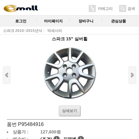
카테고리
검색
로그인
마이페이지
장바구니
관심상품
스파크 2010~2015년식
악세사리
스파크 15" 실버휠
상세보기
품번 P95484916
상품가 :
127,600
원