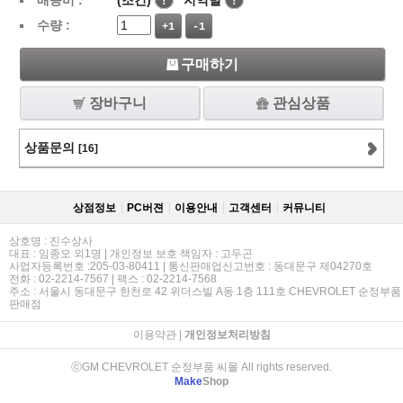
배송비 :
(조건)
!
지역별
!
수량 :
+1
-1
구매하기
장바구니
관심상품
상품문의
[16]
상점정보
PC버젼
이용안내
고객센터
커뮤니티
상호명 : 진수상사
대표 : 임종오 외1명 | 개인정보 보호 책임자 : 고두곤
사업자등록번호 :205-03-80411 | 통신판매업신고번호 : 동대문구 제04270호
전화 : 02-2214-7567 | 팩스 : 02-2214-7568
주소 : 서울시 동대문구 한천로 42 위더스빌 A동 1층 111호 CHEVROLET 순정부품
판매점
이용약관
|
개인정보처리방침
ⓒGM CHEVROLET 순정부품 씨몰 All rights reserved.
Make
Shop