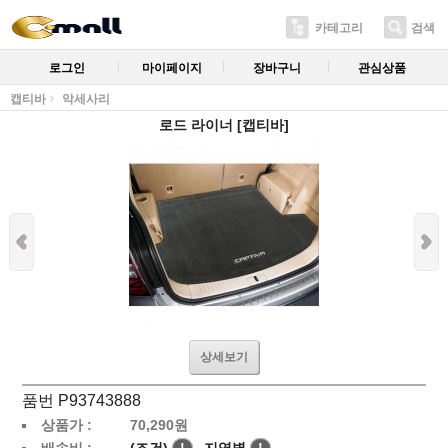
카테고리
검색
로그인
마이페이지
장바구니
관심상품
캡티바
악세사리
로드 라이너 [캡티바]
상세보기
품번 P93743888
상품가 :
70,290
원