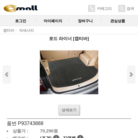
카테고리
검색
로그인
마이페이지
장바구니
관심상품
캡티바
악세사리
로드 라이너 [캡티바]
상세보기
품번 P93743888
상품가 :
70,290
원