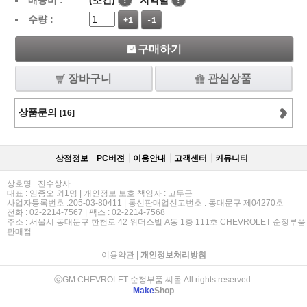
배송비 :
(조건)
!
지역별
!
수량 :
+1
-1
구매하기
장바구니
관심상품
상품문의
[16]
상점정보
PC버젼
이용안내
고객센터
커뮤니티
상호명 : 진수상사
대표 : 임종오 외1명 | 개인정보 보호 책임자 : 고두곤
사업자등록번호 :205-03-80411 | 통신판매업신고번호 : 동대문구 제04270호
전화 : 02-2214-7567 | 팩스 : 02-2214-7568
주소 : 서울시 동대문구 한천로 42 위더스빌 A동 1층 111호 CHEVROLET 순정부품
판매점
이용약관
|
개인정보처리방침
ⓒGM CHEVROLET 순정부품 씨몰 All rights reserved.
Make
Shop