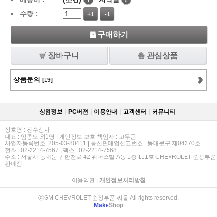
배송비 :
(조건)
!
지역별
!
수량 :
+1
-1
구매하기
장바구니
관심상품
상품문의
[19]
상점정보
PC버젼
이용안내
고객센터
커뮤니티
상호명 : 진수상사
대표 : 임종오 외1명 | 개인정보 보호 책임자 : 고두곤
사업자등록번호 :205-03-80411 | 통신판매업신고번호 : 동대문구 제04270호
전화 : 02-2214-7567 | 팩스 : 02-2214-7568
주소 : 서울시 동대문구 한천로 42 위더스빌 A동 1층 111호 CHEVROLET 순정부품
판매점
이용약관
|
개인정보처리방침
ⓒGM CHEVROLET 순정부품 씨몰 All rights reserved.
Make
Shop