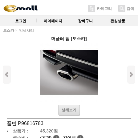
카테고리
검색
로그인
마이페이지
장바구니
관심상품
토스카
악세사리
머플러 팁 [토스카]
상세보기
품번 P96816783
상품가 :
45,320
원