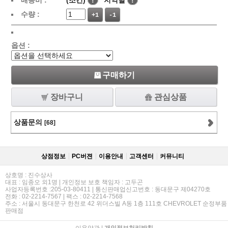
배송비 :
(조건)
!
지역별
!
수량 :
+1
-1
옵션 :
구매하기
장바구니
관심상품
상품문의
[68]
상점정보
PC버젼
이용안내
고객센터
커뮤니티
상호명 : 진수상사
대표 : 임종오 외1명 | 개인정보 보호 책임자 : 고두곤
사업자등록번호 :205-03-80411 | 통신판매업신고번호 : 동대문구 제04270호
전화 : 02-2214-7567 | 팩스 : 02-2214-7568
주소 : 서울시 동대문구 한천로 42 위더스빌 A동 1층 111호 CHEVROLET 순정부품
판매점
이용약관
|
개인정보처리방침