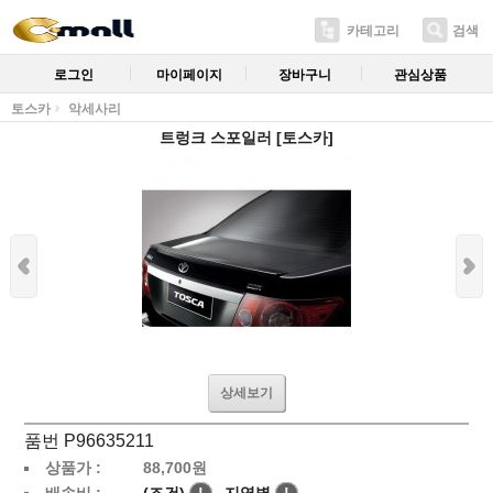
카테고리
검색
로그인
마이페이지
장바구니
관심상품
토스카
악세사리
트렁크 스포일러 [토스카]
상세보기
품번 P96635211
상품가 :
88,700
원