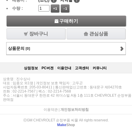
배송비 :
(조건)
!
지역별
!
수량 :
+1
-1
구매하기
장바구니
관심상품
상품문의
[0]
상점정보
PC버젼
이용안내
고객센터
커뮤니티
상호명 : 진수상사
대표 : 임종오 외1명 | 개인정보 보호 책임자 : 고두곤
사업자등록번호 :205-03-80411 | 통신판매업신고번호 : 동대문구 제04270호
전화 : 02-2214-7567 | 팩스 : 02-2214-7568
주소 : 서울시 동대문구 한천로 42 위더스빌 A동 1층 111호 CHEVROLET 순정부품
판매점
이용약관
|
개인정보처리방침
ⓒGM CHEVROLET 순정부품 씨몰 All rights reserved.
Make
Shop