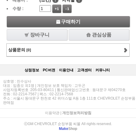
배송비 :
(조건)
!
지역별
!
수량 :
+1
-1
구매하기
장바구니
관심상품
상품문의
[0]
상점정보
PC버젼
이용안내
고객센터
커뮤니티
상호명 : 진수상사
대표 : 임종오 외1명 | 개인정보 보호 책임자 : 고두곤
사업자등록번호 :205-03-80411 | 통신판매업신고번호 : 동대문구 제04270호
전화 : 02-2214-7567 | 팩스 : 02-2214-7568
주소 : 서울시 동대문구 한천로 42 위더스빌 A동 1층 111호 CHEVROLET 순정부품
판매점
이용약관
|
개인정보처리방침
ⓒGM CHEVROLET 순정부품 씨몰 All rights reserved.
Make
Shop