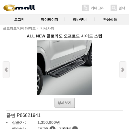
카테고리
검색
로그인
마이페이지
장바구니
관심상품
콜로라도/시에라/타호
악세사리
ALL NEW 콜로라도 오프로드 사이드 스텝
상세보기
품번 P86821941
상품가 :
1,350,000
원