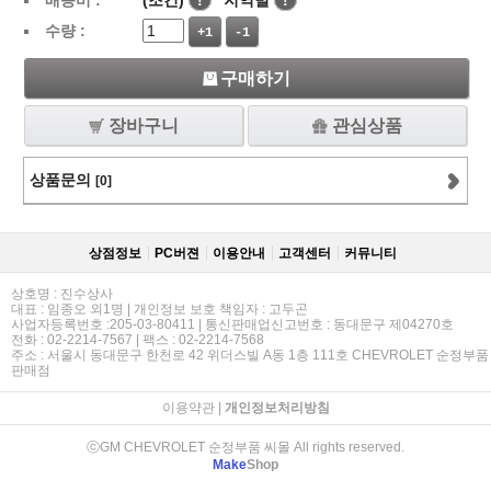
배송비 :
(조건)
!
지역별
!
수량 :
+1
-1
구매하기
장바구니
관심상품
상품문의
[0]
상점정보
PC버젼
이용안내
고객센터
커뮤니티
상호명 : 진수상사
대표 : 임종오 외1명 | 개인정보 보호 책임자 : 고두곤
사업자등록번호 :205-03-80411 | 통신판매업신고번호 : 동대문구 제04270호
전화 : 02-2214-7567 | 팩스 : 02-2214-7568
주소 : 서울시 동대문구 한천로 42 위더스빌 A동 1층 111호 CHEVROLET 순정부품
판매점
이용약관
|
개인정보처리방침
ⓒGM CHEVROLET 순정부품 씨몰 All rights reserved.
Make
Shop