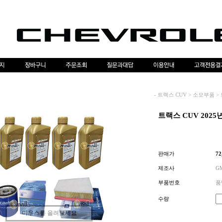
-
트랙스 CUV
>
소모부품
>
트랙스 CUV 2025
판매가
72
제조사
G
부품번호
품번
수량
마우스를 올려보세요