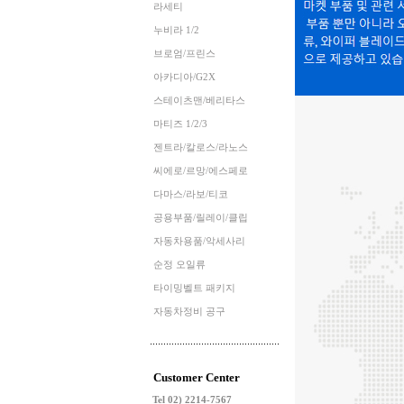
라세티
누비라 1/2
브로엄/프린스
아카디아/G2X
스테이츠맨/베리타스
마티즈 1/2/3
젠트라/칼로스/라노스
씨에로/르망/에스페로
다마스/라보/티코
공용부품/릴레이/클립
자동차용품/악세사리
순정 오일류
타이밍벨트 패키지
자동차정비 공구
Customer Center
Tel 02) 2214-7567