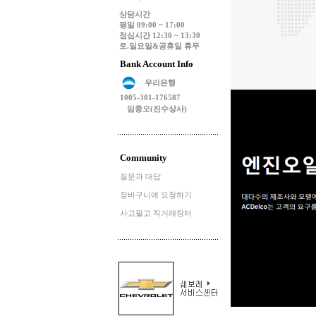
상담시간
평일 09:00 ~ 17:00
점심시간 12:30 ~ 13:30
토.일요일&공휴일 휴무
Bank Account Info
우리은행
1005-301-176587
임종오(진수상사)
Community
질문과 대답
장바구니에 요청하기
사고팔고 직거래장터