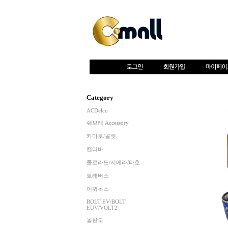
Category
ACDelco
쉐보레 Accessory
카마로/콜벳
캡티바
콜로라도/시에라/타호
트래버스
이쿼녹스
BOLT EV/BOLT
EUV/VOLT2
올란도