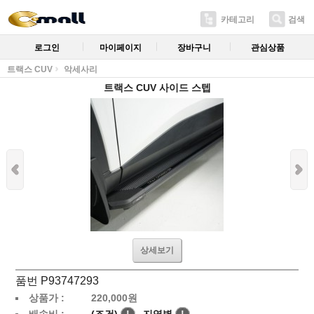
카테고리
검색
로그인
마이페이지
장바구니
관심상품
트랙스 CUV
악세사리
트랙스 CUV 사이드 스텝
상세보기
품번 P93747293
상품가 :
220,000
원