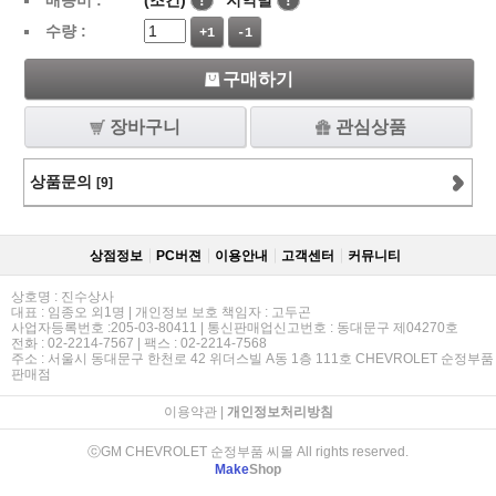
배송비 :
(조건)
!
지역별
!
수량 :
+1
-1
구매하기
장바구니
관심상품
상품문의
[9]
상점정보
PC버젼
이용안내
고객센터
커뮤니티
상호명 : 진수상사
대표 : 임종오 외1명 | 개인정보 보호 책임자 : 고두곤
사업자등록번호 :205-03-80411 | 통신판매업신고번호 : 동대문구 제04270호
전화 : 02-2214-7567 | 팩스 : 02-2214-7568
주소 : 서울시 동대문구 한천로 42 위더스빌 A동 1층 111호 CHEVROLET 순정부품
판매점
이용약관
|
개인정보처리방침
ⓒGM CHEVROLET 순정부품 씨몰 All rights reserved.
Make
Shop