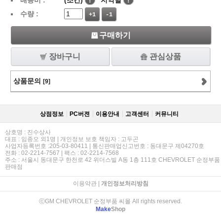
배송비 :
(조건)
!
지역별
!
수량 :
+1
-1
구매하기
장바구니
관심상품
상품문의
[9]
상점정보
PC버젼
이용안내
고객센터
커뮤니티
상호명 : 진수상사
대표 : 임종오 외1명 | 개인정보 보호 책임자 : 고두곤
사업자등록번호 :205-03-80411 | 통신판매업신고번호 : 동대문구 제04270호
전화 : 02-2214-7567 | 팩스 : 02-2214-7568
주소 : 서울시 동대문구 한천로 42 위더스빌 A동 1층 111호 CHEVROLET 순정부품
판매점
이용약관
|
개인정보처리방침
ⓒGM CHEVROLET 순정부품 씨몰 All rights reserved.
Make
Shop