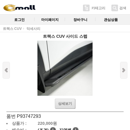
카테고리
검색
로그인
마이페이지
장바구니
관심상품
트랙스 CUV
악세사리
트랙스 CUV 사이드 스텝
상세보기
품번 P93747293
상품가 :
220,000
원