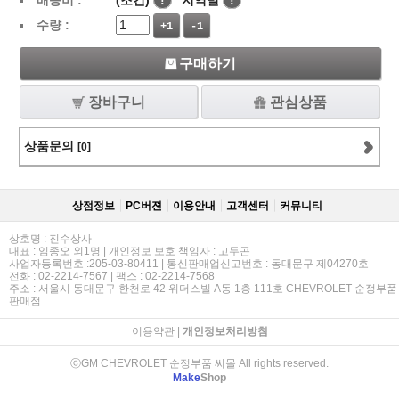
배송비 :
(조건)
!
지역별
!
수량 :
+1
-1
구매하기
장바구니
관심상품
상품문의
[0]
상점정보
PC버젼
이용안내
고객센터
커뮤니티
상호명 : 진수상사
대표 : 임종오 외1명 | 개인정보 보호 책임자 : 고두곤
사업자등록번호 :205-03-80411 | 통신판매업신고번호 : 동대문구 제04270호
전화 : 02-2214-7567 | 팩스 : 02-2214-7568
주소 : 서울시 동대문구 한천로 42 위더스빌 A동 1층 111호 CHEVROLET 순정부품
판매점
이용약관
|
개인정보처리방침
ⓒGM CHEVROLET 순정부품 씨몰 All rights reserved.
Make
Shop