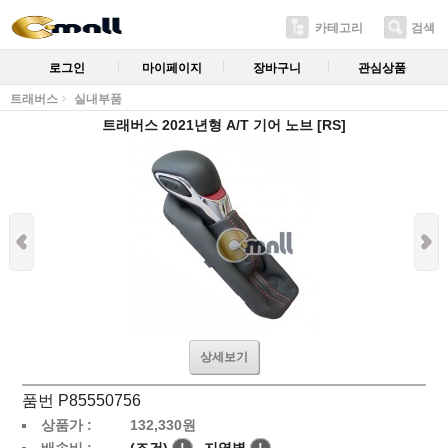
카테고리
검색
로그인
마이페이지
장바구니
관심상품
트래버스
실내부품
트래버스 2021년형 A/T 기어 노브 [RS]
상세보기
품번 P85550756
상품가 :
132,330
원