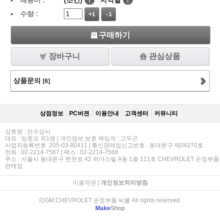
배송비 :
(조건)
!
지역별
!
수량 :
+1
-1
구매하기
장바구니
관심상품
상품문의
[6]
상점정보
PC버젼
이용안내
고객센터
커뮤니티
상호명 : 진수상사
대표 : 임종오 외1명 | 개인정보 보호 책임자 : 고두곤
사업자등록번호 :205-03-80411 | 통신판매업신고번호 : 동대문구 제04270호
전화 : 02-2214-7567 | 팩스 : 02-2214-7568
주소 : 서울시 동대문구 한천로 42 위더스빌 A동 1층 111호 CHEVROLET 순정부품
판매점
이용약관
|
개인정보처리방침
ⓒGM CHEVROLET 순정부품 씨몰 All rights reserved.
Make
Shop