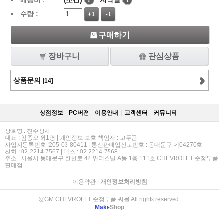
배송비 :
(조건)
!
지역별
!
수량 :
+1
-1
구매하기
장바구니
관심상품
상품문의
[14]
상점정보
PC버젼
이용안내
고객센터
커뮤니티
상호명 : 진수상사
대표 : 임종오 외1명 | 개인정보 보호 책임자 : 고두곤
사업자등록번호 :205-03-80411 | 통신판매업신고번호 : 동대문구 제04270호
전화 : 02-2214-7567 | 팩스 : 02-2214-7568
주소 : 서울시 동대문구 한천로 42 위더스빌 A동 1층 111호 CHEVROLET 순정부품
판매점
이용약관
|
개인정보처리방침
ⓒGM CHEVROLET 순정부품 씨몰 All rights reserved.
Make
Shop