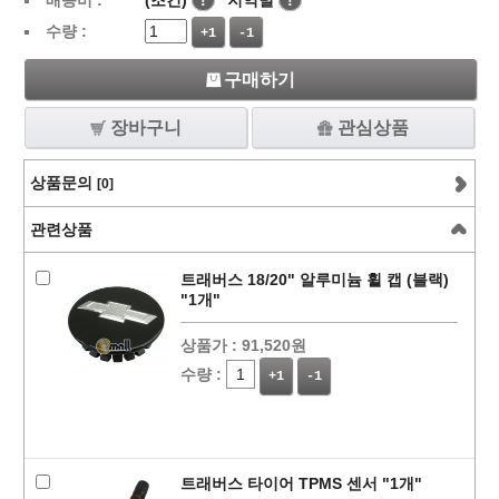
배송비 :
(조건)
!
지역별
!
수량 :
+1
-1
구매하기
장바구니
관심상품
상품문의
[0]
관련상품
트래버스 18/20" 알루미늄 휠 캡 (블랙)
"1개"
상품가 :
91,520원
수량 :
+1
-1
트래버스 타이어 TPMS 센서 "1개"