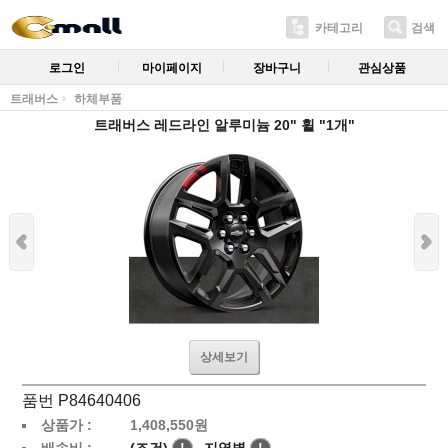
카테고리
검색
로그인
마이페이지
장바구니
관심상품
트래버스
하체부품
트래버스 레드라인 알루미늄 20" 휠 "1개"
상세보기
품번 P84640406
상품가 :
1,408,550
원