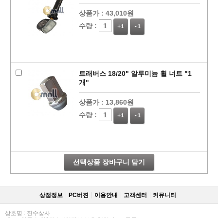
상품가 :
43,010원
수량 :
+1
-1
트래버스 18/20" 알루미늄 휠 너트 "1
개"
상품가 :
13,860원
수량 :
+1
-1
선택상품 장바구니 담기
상점정보
PC버젼
이용안내
고객센터
커뮤니티
상호명 : 진수상사