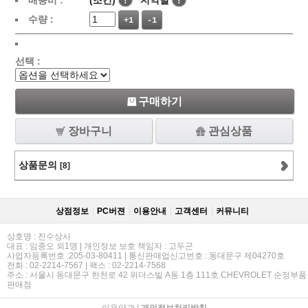
배송비 :
(조건)
!
지역별
!
수량 :
+1
-1
선택 :
구매하기
장바구니
관심상품
상품문의
[8]
상점정보
PC버젼
이용안내
고객센터
커뮤니티
상호명 : 진수상사
대표 : 임종오 외1명 | 개인정보 보호 책임자 : 고두곤
사업자등록번호 :205-03-80411 | 통신판매업신고번호 : 동대문구 제04270호
전화 : 02-2214-7567 | 팩스 : 02-2214-7568
주소 : 서울시 동대문구 한천로 42 위더스빌 A동 1층 111호 CHEVROLET 순정부품
판매점
이용약관
|
개인정보처리방침