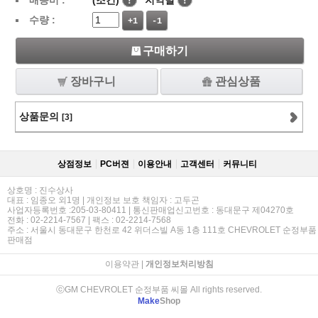
배송비 :
(조건)
!
지역별
!
수량 :
+1
-1
구매하기
장바구니
관심상품
상품문의
[3]
상점정보
PC버젼
이용안내
고객센터
커뮤니티
상호명 : 진수상사
대표 : 임종오 외1명 | 개인정보 보호 책임자 : 고두곤
사업자등록번호 :205-03-80411 | 통신판매업신고번호 : 동대문구 제04270호
전화 : 02-2214-7567 | 팩스 : 02-2214-7568
주소 : 서울시 동대문구 한천로 42 위더스빌 A동 1층 111호 CHEVROLET 순정부품
판매점
이용약관
|
개인정보처리방침
ⓒGM CHEVROLET 순정부품 씨몰 All rights reserved.
Make
Shop