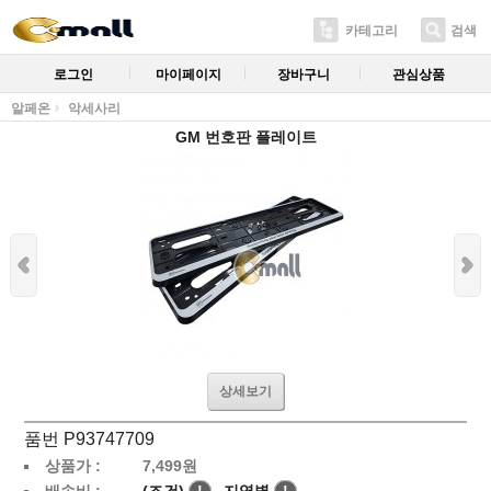
카테고리
검색
로그인
마이페이지
장바구니
관심상품
알페온
악세사리
GM 번호판 플레이트
상세보기
품번 P93747709
상품가 :
7,499
원