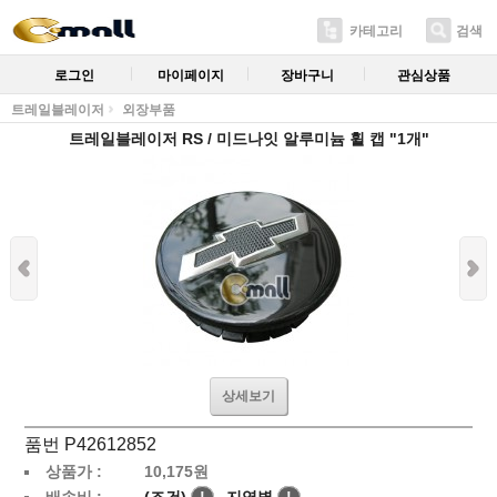
카테고리
검색
로그인
마이페이지
장바구니
관심상품
트레일블레이저
외장부품
트레일블레이저 RS / 미드나잇 알루미늄 휠 캡 "1개"
상세보기
품번 P42612852
상품가 :
10,175
원