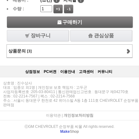
배송비 :
(조건)
!
지역별
!
수량 :
+1
-1
구매하기
장바구니
관심상품
상품문의
[3]
상점정보
PC버젼
이용안내
고객센터
커뮤니티
상호명 : 진수상사
대표 : 임종오 외1명 | 개인정보 보호 책임자 : 고두곤
사업자등록번호 :205-03-80411 | 통신판매업신고번호 : 동대문구 제04270호
전화 : 02-2214-7567 | 팩스 : 02-2214-7568
주소 : 서울시 동대문구 한천로 42 위더스빌 A동 1층 111호 CHEVROLET 순정부품
판매점
이용약관
|
개인정보처리방침
ⓒGM CHEVROLET 순정부품 씨몰 All rights reserved.
Make
Shop