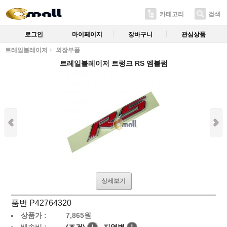
카테고리
검색
로그인
마이페이지
장바구니
관심상품
트레일블레이저
외장부품
트레일블레이저 트렁크 RS 엠블럼
상세보기
품번 P42764320
상품가 :
7,865
원