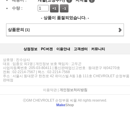
배송비 :
개별(고정추가)
!
지역별
!
수량 :
+1
-1
- 상품이 품절되었습니다. -
상품문의
[1]
상점정보
PC버젼
이용안내
고객센터
커뮤니티
상호명 : 진수상사
대표 : 임종오 외1명 | 개인정보 보호 책임자 : 고두곤
사업자등록번호 :205-03-80411 | 통신판매업신고번호 : 동대문구 제04270호
전화 : 02-2214-7567 | 팩스 : 02-2214-7568
주소 : 서울시 동대문구 한천로 42 위더스빌 A동 1층 111호 CHEVROLET 순정부품
판매점
이용약관
|
개인정보처리방침
ⓒGM CHEVROLET 순정부품 씨몰 All rights reserved.
Make
Shop