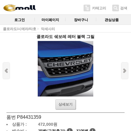
카테고리
검색
로그인
마이페이지
장바구니
관심상품
콜로라도/시에라/타호
악세사리
콜로라도 쉐보레 레터 블랙 그릴
상세보기
품번 P84431359
상품가 :
472,000
원