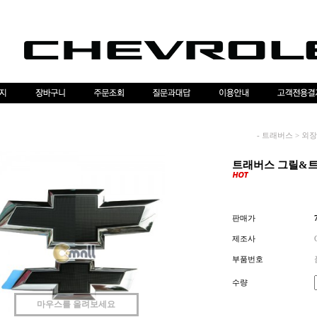
-
트래버스
>
외장
트래버스 그릴&트렁
판매가
제조사
부품번호
수량
마우스를 올려보세요