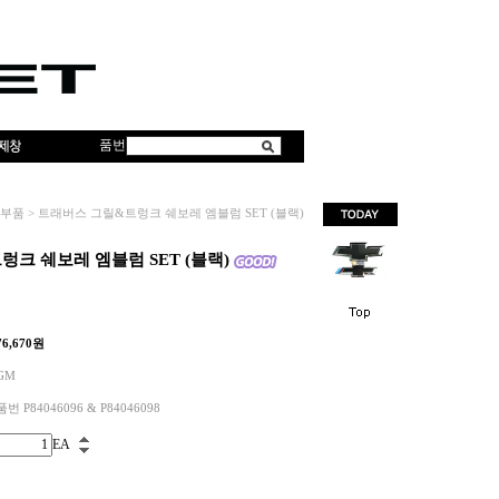
품번
부품
>
트래버스 그릴&트렁크 쉐보레 엠블럼 SET (블랙)
크 쉐보레 엠블럼 SET (블랙)
76,670
원
GM
품번 P84046096 & P84046098
EA