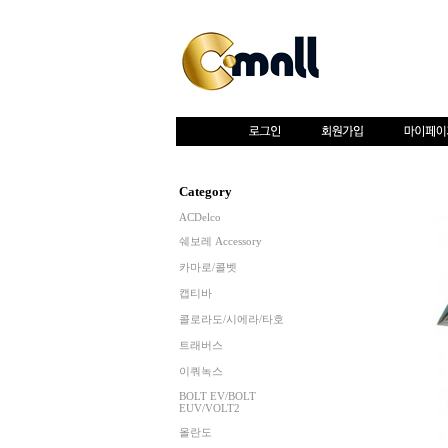
Category
ACDelco
쉐보레 Accessory
카마로/콜벳
캡티바
콜로라도/시에라/타호
트래버스
이쿼녹스
BOLT EV/BOLT
EUV/VOLT2
올란도