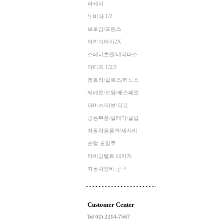
라세티
누비라 1/2
브로엄/프린스
아카디아/G2X
스테이츠맨/베리타스
마티즈 1/2/3
젠트라/칼로스/라노스
씨에로/르망/에스페로
다마스/라보/티코
공용부품/릴레이/클립
자동차용품/악세사리
순정 오일류
타이밍벨트 패키지
자동차정비 공구
Customer Center
Tel 02) 2214-7567