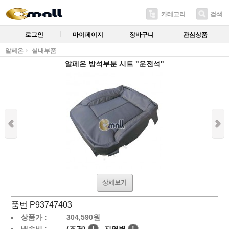
카테고리
검색
로그인
마이페이지
장바구니
관심상품
알페온
실내부품
알페온 방석부분 시트 "운전석"
상세보기
품번 P93747403
상품가 :
304,590
원