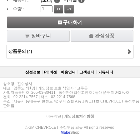
배송비 :
(조건)
!
지역별
!
수량 :
+1
-1
구매하기
장바구니
관심상품
상품문의
[4]
상점정보
PC버젼
이용안내
고객센터
커뮤니티
상호명 : 진수상사
대표 : 임종오 외1명 | 개인정보 보호 책임자 : 고두곤
사업자등록번호 :205-03-80411 | 통신판매업신고번호 : 동대문구 제04270호
전화 : 02-2214-7567 | 팩스 : 02-2214-7568
주소 : 서울시 동대문구 한천로 42 위더스빌 A동 1층 111호 CHEVROLET 순정부품
판매점
이용약관
|
개인정보처리방침
ⓒGM CHEVROLET 순정부품 씨몰 All rights reserved.
Make
Shop