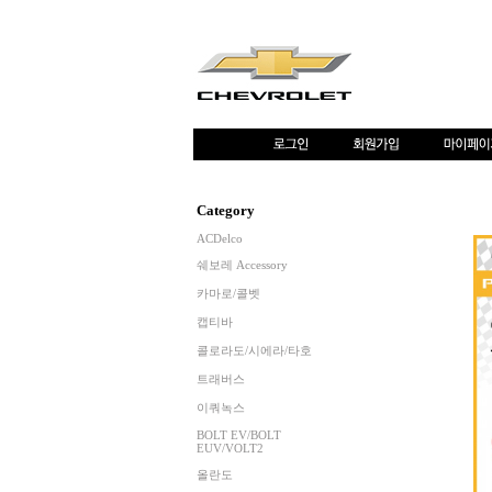
Category
ACDelco
쉐보레 Accessory
카마로/콜벳
캡티바
콜로라도/시에라/타호
트래버스
이쿼녹스
BOLT EV/BOLT
EUV/VOLT2
올란도