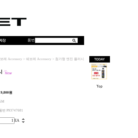
품번
보레 Accessory
>
쉐보레 Accessory
>
첨가형 엔진 플러시
시
19,800
원
GM
품번 P93747681
EA