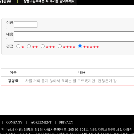
이름
:
내용
:
평점
★
★★
★★★
★★★★
★★★★★
이름
내용
강명국
차를 거의 몰지 않아서 효과는 잘 모르겠지만.. 괜찮은거 같...
|
COMPANY
|
AGREEMENT
|
PRIVACY
 진수상사 대표: 임종오 외1명 사업자등록번호: 205-03-80411
[사업자정보확인]
사업자확인