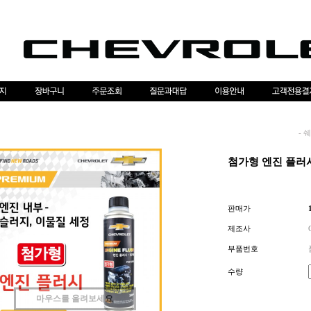
-
쉐
첨가형 엔진 플러
판매가
제조사
부품번호
수량
마우스를 올려보세요