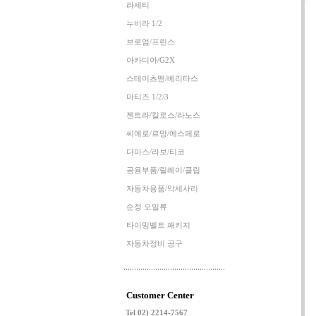
라세티
누비라 1/2
브로엄/프린스
아카디아/G2X
스테이츠맨/베리타스
마티즈 1/2/3
젠트라/칼로스/라노스
씨에로/르망/에스페로
다마스/라보/티코
공용부품/릴레이/클립
자동차용품/악세사리
순정 오일류
타이밍벨트 패키지
자동차정비 공구
Customer Center
Tel 02) 2214-7567