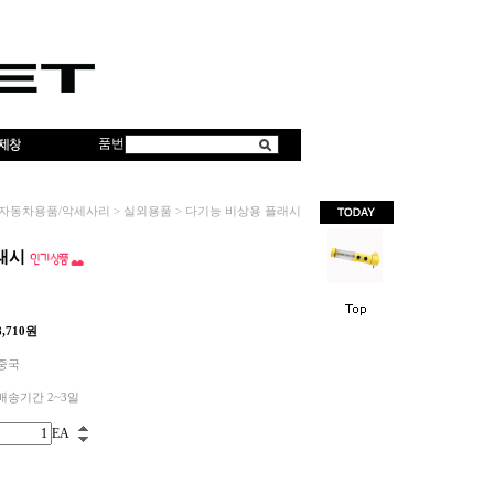
품번
자동차용품/악세사리
>
실외용품
>
다기능 비상용 플래시
래시
8,710
원
중국
배송기간 2~3일
EA