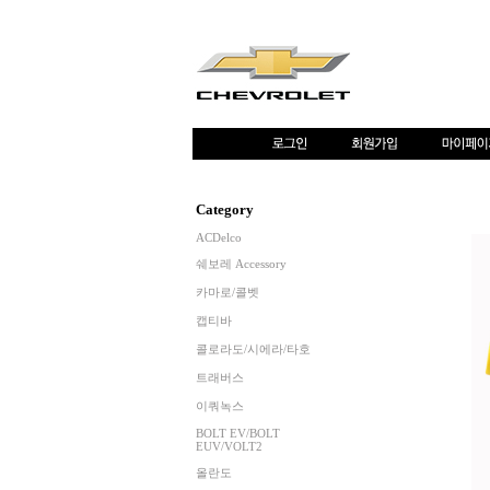
Category
ACDelco
쉐보레 Accessory
카마로/콜벳
캡티바
콜로라도/시에라/타호
트래버스
이쿼녹스
BOLT EV/BOLT
EUV/VOLT2
올란도