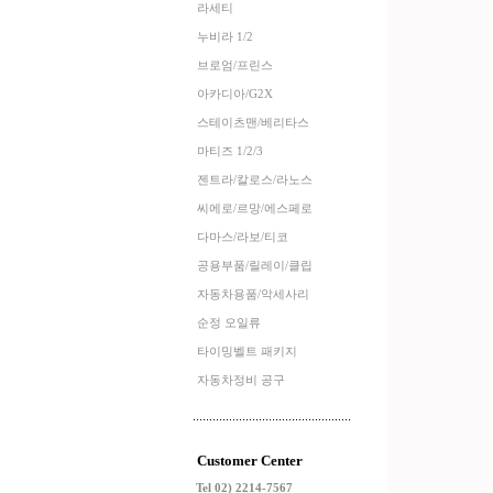
라세티
누비라 1/2
브로엄/프린스
아카디아/G2X
스테이츠맨/베리타스
마티즈 1/2/3
젠트라/칼로스/라노스
씨에로/르망/에스페로
다마스/라보/티코
공용부품/릴레이/클립
자동차용품/악세사리
순정 오일류
타이밍벨트 패키지
자동차정비 공구
Customer Center
Tel 02) 2214-7567