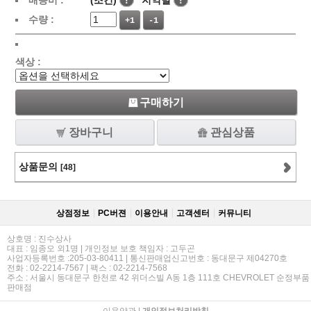
배송비 :
(조건)
!
지역별
!
수량 :
+1
-1
색상 :
구매하기
장바구니
관심상품
상품문의
[48]
상점정보
PC버젼
이용안내
고객센터
커뮤니티
상호명 : 진수상사
대표 : 임종오 외1명 | 개인정보 보호 책임자 : 고두곤
사업자등록번호 :205-03-80411 | 통신판매업신고번호 : 동대문구 제04270호
전화 : 02-2214-7567 | 팩스 : 02-2214-7568
주소 : 서울시 동대문구 한천로 42 위더스빌 A동 1층 111호 CHEVROLET 순정부품
판매점
이용약관
|
개인정보처리방침