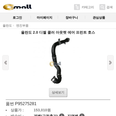
카테고리
검색
로그인
마이페이지
장바구니
관심상품
올란도
엔진부품
올란도 2.0 디젤 쿨러 아웃렛 에어 프런트 호스
상세보기
품번 P95275281
상품가 :
153,010
원