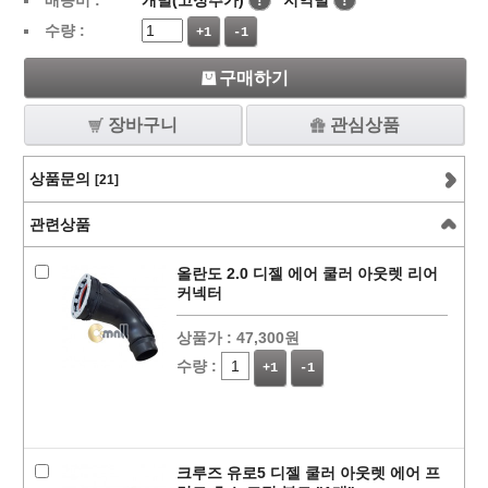
배송비 :
개별(고정추가)
!
지역별
!
수량 :
+1
-1
구매하기
장바구니
관심상품
상품문의
[21]
관련상품
올란도 2.0 디젤 에어 쿨러 아웃렛 리어
커넥터
상품가 :
47,300원
수량 :
+1
-1
크루즈 유로5 디젤 쿨러 아웃렛 에어 프