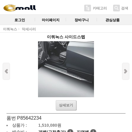
카테고리
검색
로그인
마이페이지
장바구니
관심상품
이쿼녹스
악세사리
이쿼녹스 사이드스텝
상세보기
품번 P85642234
상품가 :
1,510,080
원