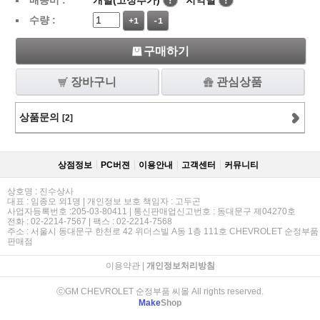
배송비 :
개별(고정추가)
!
지역별
!
수량 :
+1
-1
구매하기
장바구니
관심상품
상품문의
[2]
상점정보
PC버젼
이용안내
고객센터
커뮤니티
상호명 : 진수상사
대표 : 임종오 외1명 | 개인정보 보호 책임자 : 고두곤
사업자등록번호 :205-03-80411 | 통신판매업신고번호 : 동대문구 제04270호
전화 : 02-2214-7567 | 팩스 : 02-2214-7568
주소 : 서울시 동대문구 한천로 42 위더스빌 A동 1층 111호 CHEVROLET 순정부품
판매점
이용약관
|
개인정보처리방침
ⓒGM CHEVROLET 순정부품 씨몰 All rights reserved.
Make
Shop