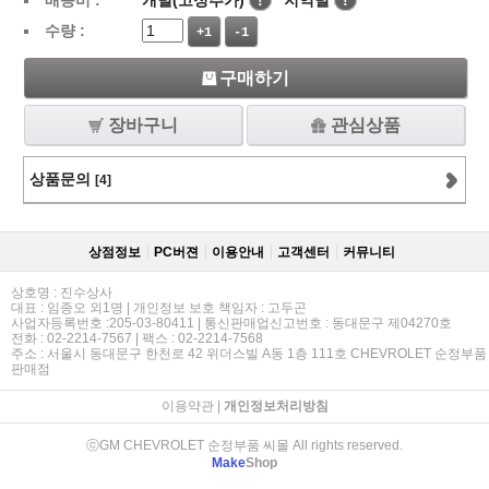
배송비 :
개별(고정추가)
!
지역별
!
수량 :
+1
-1
구매하기
장바구니
관심상품
상품문의
[4]
상점정보
PC버젼
이용안내
고객센터
커뮤니티
상호명 : 진수상사
대표 : 임종오 외1명 | 개인정보 보호 책임자 : 고두곤
사업자등록번호 :205-03-80411 | 통신판매업신고번호 : 동대문구 제04270호
전화 : 02-2214-7567 | 팩스 : 02-2214-7568
주소 : 서울시 동대문구 한천로 42 위더스빌 A동 1층 111호 CHEVROLET 순정부품
판매점
이용약관
|
개인정보처리방침
ⓒGM CHEVROLET 순정부품 씨몰 All rights reserved.
Make
Shop