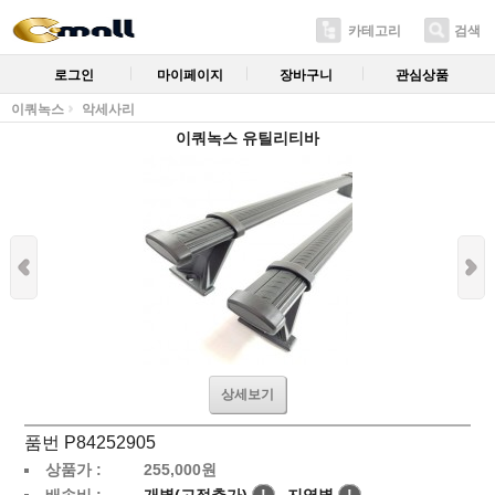
카테고리
검색
로그인
마이페이지
장바구니
관심상품
이쿼녹스
악세사리
이쿼녹스 유틸리티바
상세보기
품번 P84252905
상품가 :
255,000
원