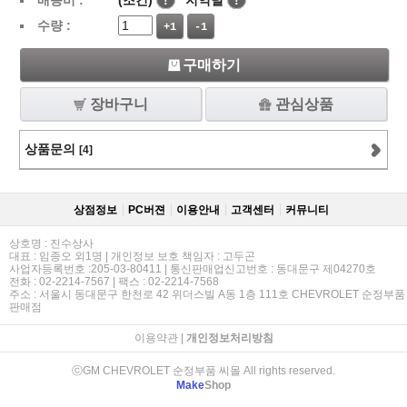
배송비 :
(조건)
!
지역별
!
수량 :
+1
-1
구매하기
장바구니
관심상품
상품문의
[4]
상점정보
PC버젼
이용안내
고객센터
커뮤니티
상호명 : 진수상사
대표 : 임종오 외1명 | 개인정보 보호 책임자 : 고두곤
사업자등록번호 :205-03-80411 | 통신판매업신고번호 : 동대문구 제04270호
전화 : 02-2214-7567 | 팩스 : 02-2214-7568
주소 : 서울시 동대문구 한천로 42 위더스빌 A동 1층 111호 CHEVROLET 순정부품
판매점
이용약관
|
개인정보처리방침
ⓒGM CHEVROLET 순정부품 씨몰 All rights reserved.
Make
Shop