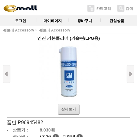
카테고리
검색
로그인
마이페이지
장바구니
관심상품
쉐보레 Accessory
쉐보레 Accessory
엔진 카본클리너 (가솔린/LPG용)
상세보기
품번 P96945482
상품가 :
8,030
원