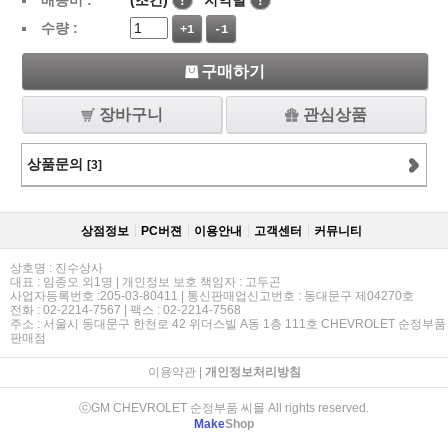
배송비 :
(조건)
!
지역별
!
수량 :
+1
-1
구매하기
장바구니
관심상품
상품문의
[3]
상점정보
PC버젼
이용안내
고객센터
커뮤니티
상호명 : 진수상사
대표 : 임종오 외1명 | 개인정보 보호 책임자 : 고두곤
사업자등록번호 :205-03-80411 | 통신판매업신고번호 : 동대문구 제04270호
전화 : 02-2214-7567 | 팩스 : 02-2214-7568
주소 : 서울시 동대문구 한천로 42 위더스빌 A동 1층 111호 CHEVROLET 순정부품
판매점
이용약관
|
개인정보처리방침
ⓒGM CHEVROLET 순정부품 씨몰 All rights reserved.
Make
Shop