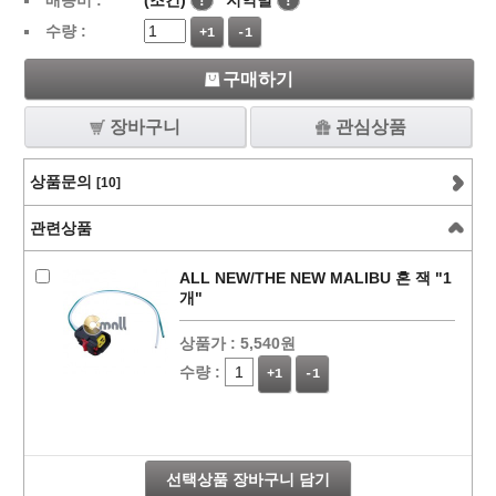
배송비 :
(조건)
!
지역별
!
수량 :
+1
-1
구매하기
장바구니
관심상품
상품문의
[10]
관련상품
ALL NEW/THE NEW MALIBU 혼 잭 "1
개"
상품가 :
5,540원
수량 :
+1
-1
선택상품 장바구니 담기