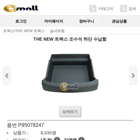
카테고리
검색
로그인
마이페이지
장바구니
관심상품
트랙스/THE NEW 트랙스
실내부품
THE NEW 트랙스 조수석 하단 수납함
상세보기
품번 P95078247
상품가 :
8,030
원