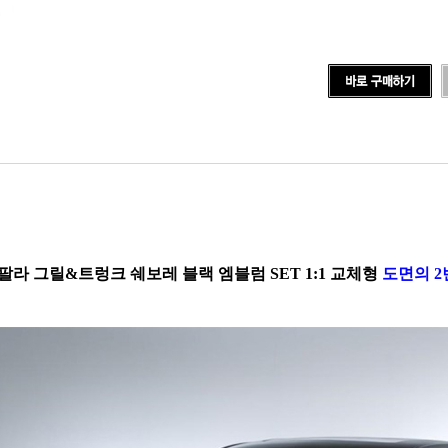
팔라 그릴&트렁크 쉐보레 블랙 엠블럼 SET 1:1 교체형
도면의 2번