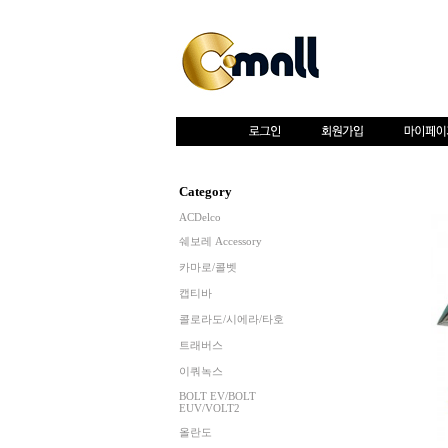
Category
ACDelco
쉐보레 Accessory
카마로/콜벳
캡티바
콜로라도/시에라/타호
트래버스
이쿼녹스
BOLT EV/BOLT
EUV/VOLT2
올란도