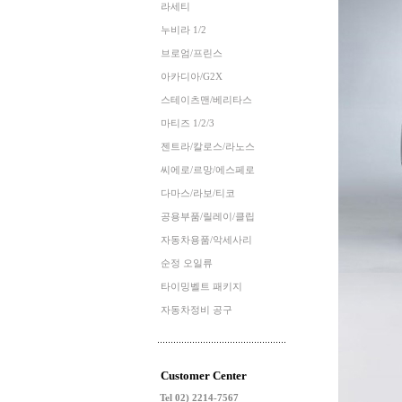
라세티
누비라 1/2
브로엄/프린스
아카디아/G2X
스테이츠맨/베리타스
마티즈 1/2/3
젠트라/칼로스/라노스
씨에로/르망/에스페로
다마스/라보/티코
공용부품/릴레이/클립
자동차용품/악세사리
순정 오일류
타이밍벨트 패키지
자동차정비 공구
Customer Center
Tel 02) 2214-7567