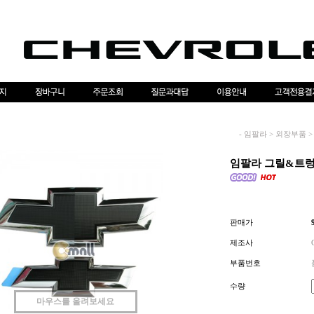
-
임팔라
>
외장부품
>
임팔라 그릴&트렁크
판매가
제조사
부품번호
수량
마우스를 올려보세요