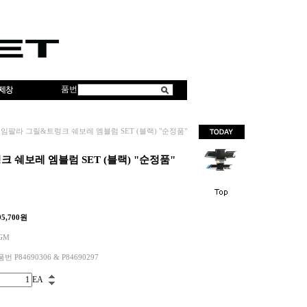
품번
임팔라 그릴&트렁크 쉐보레 엠블럼 SET (블랙) "순정품"
 쉐보레 엠블럼 SET (블랙) "순정품"
95,700
원
GM
품번 P84690306 & P84690297
EA