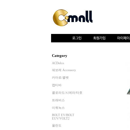
Category
ACDelco
쉐보레 Accessory
카마로/콜벳
캡티바
콜로라도/시에라/타호
트래버스
이쿼녹스
BOLT EV/BOLT
EUV/VOLT2
올란도