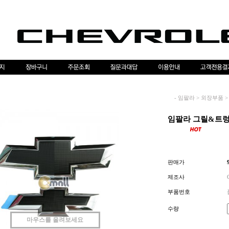
-
임팔라
>
외장부품
>
임팔라 그릴&트렁크
판매가
제조사
부품번호
수량
마우스를 올려보세요