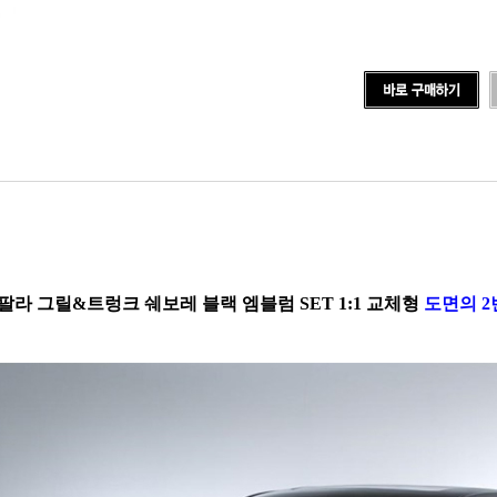
팔라 그릴&트렁크 쉐보레 블랙 엠블럼 SET 1:1 교체형
도면의 2번