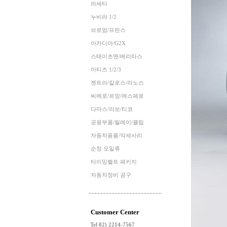
라세티
누비라 1/2
브로엄/프린스
아카디아/G2X
스테이츠맨/베리타스
마티즈 1/2/3
젠트라/칼로스/라노스
씨에로/르망/에스페로
다마스/라보/티코
공용부품/릴레이/클립
자동차용품/악세사리
순정 오일류
타이밍벨트 패키지
자동차정비 공구
Customer Center
Tel 02) 2214-7567