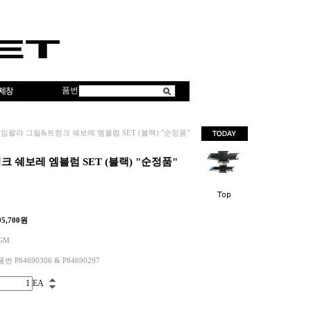
품번
임팔라 그릴&트렁크 쉐보레 엠블럼 SET (블랙) "순정품"
 쉐보레 엠블럼 SET (블랙) "순정품"
95,700
원
GM
품번 P84690306 & P84690297
EA