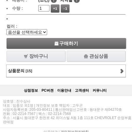
배송비 :
(조건)
!
지역별
!
수량 :
+1
-1
컬러 :
구매하기
장바구니
관심상품
상품문의
[15]
상점정보
PC버젼
이용안내
고객센터
커뮤니티
상호명 : 진수상사
대표 : 임종오 외1명 | 개인정보 보호 책임자 : 고두곤
사업자등록번호 :205-03-80411 | 통신판매업신고번호 : 동대문구 제04270호
전화 : 02-2214-7567 | 팩스 : 02-2214-7568
주소 : 서울시 동대문구 한천로 42 위더스빌 A동 1층 111호 CHEVROLET 순정부품
판매점
이용약관
|
개인정보처리방침