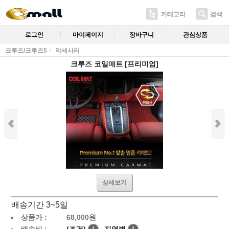
카테고리
검색
로그인
마이페이지
장바구니
관심상품
크루즈/크루즈5
악세사리
크루즈 코일매트 [프리미엄]
상세보기
배송기간 3~5일
상품가 :
68,000
원