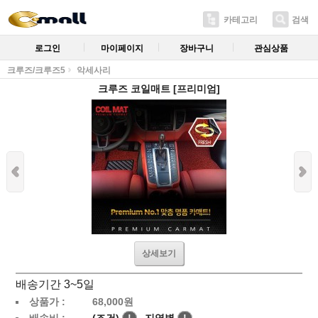
카테고리
검색
로그인
마이페이지
장바구니
관심상품
크루즈/크루즈5
악세사리
크루즈 코일매트 [프리미엄]
상세보기
배송기간 3~5일
상품가 :
68,000
원