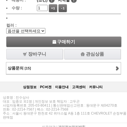
배송비 :
(조건)
!
지역별
!
수량 :
+1
-1
컬러 :
구매하기
장바구니
관심상품
상품문의
[15]
상점정보
PC버젼
이용안내
고객센터
커뮤니티
상호명 : 진수상사
대표 : 임종오 외1명 | 개인정보 보호 책임자 : 고두곤
사업자등록번호 :205-03-80411 | 통신판매업신고번호 : 동대문구 제04270호
전화 : 02-2214-7567 | 팩스 : 02-2214-7568
주소 : 서울시 동대문구 한천로 42 위더스빌 A동 1층 111호 CHEVROLET 순정부품
판매점
이용약관
|
개인정보처리방침