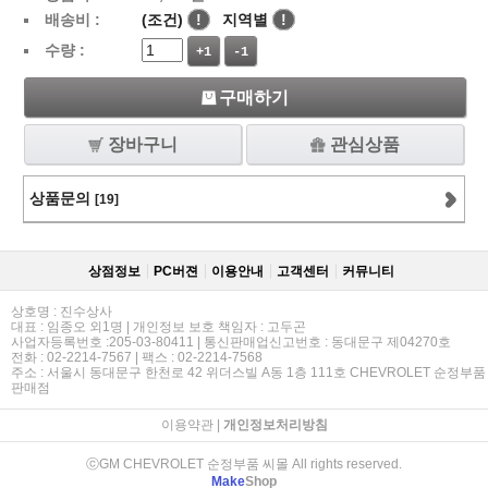
배송비 :
(조건)
!
지역별
!
수량 :
+1
-1
구매하기
장바구니
관심상품
상품문의
[19]
상점정보
PC버젼
이용안내
고객센터
커뮤니티
상호명 : 진수상사
대표 : 임종오 외1명 | 개인정보 보호 책임자 : 고두곤
사업자등록번호 :205-03-80411 | 통신판매업신고번호 : 동대문구 제04270호
전화 : 02-2214-7567 | 팩스 : 02-2214-7568
주소 : 서울시 동대문구 한천로 42 위더스빌 A동 1층 111호 CHEVROLET 순정부품
판매점
이용약관
|
개인정보처리방침
ⓒGM CHEVROLET 순정부품 씨몰 All rights reserved.
Make
Shop