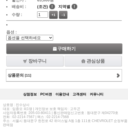
할인가 :
63,000
원
배송비 :
(조건)
!
지역별
!
수량 :
+1
-1
옵션 :
구매하기
장바구니
관심상품
상품문의
[11]
상점정보
PC버젼
이용안내
고객센터
커뮤니티
상호명 : 진수상사
대표 : 임종오 외1명 | 개인정보 보호 책임자 : 고두곤
사업자등록번호 :205-03-80411 | 통신판매업신고번호 : 동대문구 제04270호
전화 : 02-2214-7567 | 팩스 : 02-2214-7568
주소 : 서울시 동대문구 한천로 42 위더스빌 A동 1층 111호 CHEVROLET 순정부품
판매점