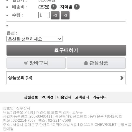
할인가 :
91,000
원
배송비 :
(조건)
!
지역별
!
수량 :
+1
-1
옵션 :
구매하기
장바구니
관심상품
상품문의
[14]
상점정보
PC버젼
이용안내
고객센터
커뮤니티
상호명 : 진수상사
대표 : 임종오 외1명 | 개인정보 보호 책임자 : 고두곤
사업자등록번호 :205-03-80411 | 통신판매업신고번호 : 동대문구 제04270호
전화 : 02-2214-7567 | 팩스 : 02-2214-7568
주소 : 서울시 동대문구 한천로 42 위더스빌 A동 1층 111호 CHEVROLET 순정부품
판매점