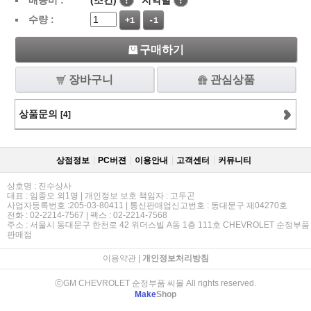
배송비 :
(조건)
!
지역별
!
수량 :
+1
-1
구매하기
장바구니
관심상품
상품문의
[4]
상점정보
PC버젼
이용안내
고객센터
커뮤니티
상호명 : 진수상사
대표 : 임종오 외1명 | 개인정보 보호 책임자 : 고두곤
사업자등록번호 :205-03-80411 | 통신판매업신고번호 : 동대문구 제04270호
전화 : 02-2214-7567 | 팩스 : 02-2214-7568
주소 : 서울시 동대문구 한천로 42 위더스빌 A동 1층 111호 CHEVROLET 순정부품
판매점
이용약관
|
개인정보처리방침
ⓒGM CHEVROLET 순정부품 씨몰 All rights reserved.
Make
Shop