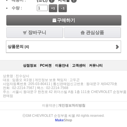
배송비 :
(조건)
!
지역별
!
수량 :
+1
-1
구매하기
장바구니
관심상품
상품문의
[4]
상점정보
PC버젼
이용안내
고객센터
커뮤니티
상호명 : 진수상사
대표 : 임종오 외1명 | 개인정보 보호 책임자 : 고두곤
사업자등록번호 :205-03-80411 | 통신판매업신고번호 : 동대문구 제04270호
전화 : 02-2214-7567 | 팩스 : 02-2214-7568
주소 : 서울시 동대문구 한천로 42 위더스빌 A동 1층 111호 CHEVROLET 순정부품
판매점
이용약관
|
개인정보처리방침
ⓒGM CHEVROLET 순정부품 씨몰 All rights reserved.
Make
Shop