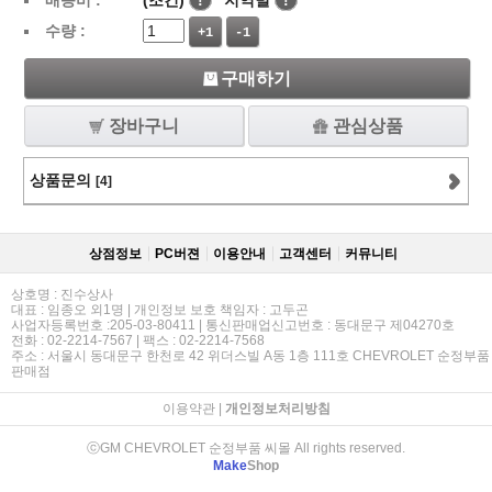
배송비 :
(조건)
!
지역별
!
수량 :
+1
-1
구매하기
장바구니
관심상품
상품문의
[4]
상점정보
PC버젼
이용안내
고객센터
커뮤니티
상호명 : 진수상사
대표 : 임종오 외1명 | 개인정보 보호 책임자 : 고두곤
사업자등록번호 :205-03-80411 | 통신판매업신고번호 : 동대문구 제04270호
전화 : 02-2214-7567 | 팩스 : 02-2214-7568
주소 : 서울시 동대문구 한천로 42 위더스빌 A동 1층 111호 CHEVROLET 순정부품
판매점
이용약관
|
개인정보처리방침
ⓒGM CHEVROLET 순정부품 씨몰 All rights reserved.
Make
Shop