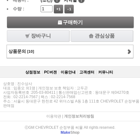
배송비 :
(조건)
!
지역별
!
수량 :
+1
-1
구매하기
장바구니
관심상품
상품문의
[10]
상점정보
PC버젼
이용안내
고객센터
커뮤니티
상호명 : 진수상사
대표 : 임종오 외1명 | 개인정보 보호 책임자 : 고두곤
사업자등록번호 :205-03-80411 | 통신판매업신고번호 : 동대문구 제04270호
전화 : 02-2214-7567 | 팩스 : 02-2214-7568
주소 : 서울시 동대문구 한천로 42 위더스빌 A동 1층 111호 CHEVROLET 순정부품
판매점
이용약관
|
개인정보처리방침
ⓒGM CHEVROLET 순정부품 씨몰 All rights reserved.
Make
Shop