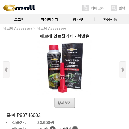
카테고리
검색
로그인
마이페이지
장바구니
관심상품
쉐보레 Accessory
쉐보레 Accessory
쉐보레 연료첨가제 - 휘발유
상세보기
품번 P93746682
상품가 :
23,650
원