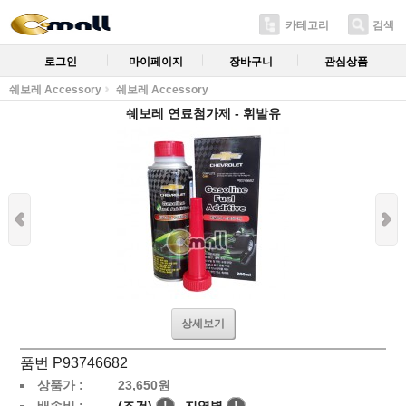
카테고리
검색
로그인
마이페이지
장바구니
관심상품
쉐보레 Accessory
쉐보레 Accessory
쉐보레 연료첨가제 - 휘발유
상세보기
품번 P93746682
상품가 :
23,650
원