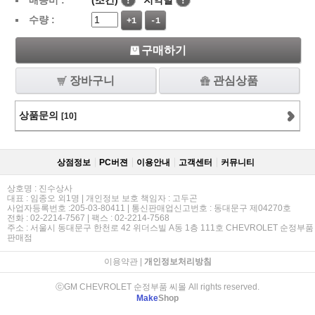
배송비 :
(조건)
!
지역별
!
수량 :
+1
-1
구매하기
장바구니
관심상품
상품문의
[10]
상점정보
PC버젼
이용안내
고객센터
커뮤니티
상호명 : 진수상사
대표 : 임종오 외1명 | 개인정보 보호 책임자 : 고두곤
사업자등록번호 :205-03-80411 | 통신판매업신고번호 : 동대문구 제04270호
전화 : 02-2214-7567 | 팩스 : 02-2214-7568
주소 : 서울시 동대문구 한천로 42 위더스빌 A동 1층 111호 CHEVROLET 순정부품
판매점
이용약관
|
개인정보처리방침
ⓒGM CHEVROLET 순정부품 씨몰 All rights reserved.
Make
Shop