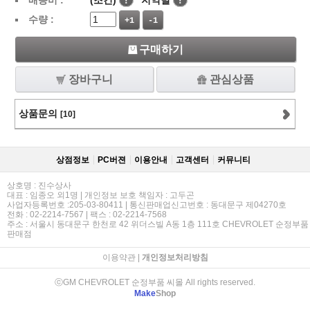
배송비 :
(조건)
!
지역별
!
수량 :
+1
-1
구매하기
장바구니
관심상품
상품문의
[10]
상점정보
PC버젼
이용안내
고객센터
커뮤니티
상호명 : 진수상사
대표 : 임종오 외1명 | 개인정보 보호 책임자 : 고두곤
사업자등록번호 :205-03-80411 | 통신판매업신고번호 : 동대문구 제04270호
전화 : 02-2214-7567 | 팩스 : 02-2214-7568
주소 : 서울시 동대문구 한천로 42 위더스빌 A동 1층 111호 CHEVROLET 순정부품
판매점
이용약관
|
개인정보처리방침
ⓒGM CHEVROLET 순정부품 씨몰 All rights reserved.
Make
Shop