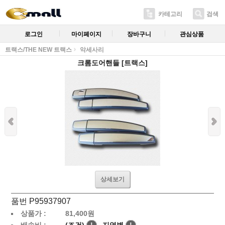
카테고리
검색
로그인
마이페이지
장바구니
관심상품
트랙스/THE NEW 트랙스
악세사리
크롬도어핸들 [트랙스]
상세보기
품번 P95937907
상품가 :
81,400
원