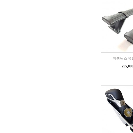
이쿼녹스 유
255,0