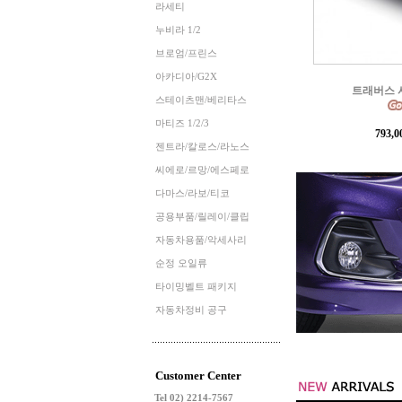
라세티
누비라 1/2
브로엄/프린스
아카디아/G2X
콜로라도 오프
스테이츠맨/베리타스
마티즈 1/2/3
897,
젠트라/칼로스/라노스
씨에로/르망/에스페로
다마스/라보/티코
공용부품/릴레이/클립
자동차용품/악세사리
순정 오일류
타이밍벨트 패키지
자동차정비 공구
Customer Center
Tel 02) 2214-7567