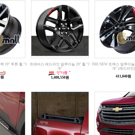
19" 투톤 휠 "1
트래버스 레드라인 알루미늄 20" 휠 "1
THE NEW 트랙스 알루미늄 
개"
개" (레드라인)
411,840원
00원
1,408,550원