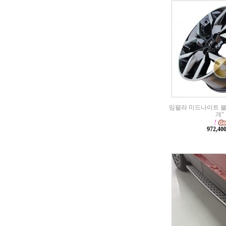
임팔라 미드나이트 블랙 
개"
972,4