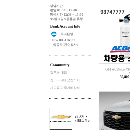
상담시간
평일 09:00 ~ 17:00
점심시간 12:30 ~ 13:30
토.일요일&공휴일 휴무
Bank Account Info
우리은행
1005-301-176587
임종오(진수상사)
Community
GM ACDelco
질문과 대답
39,80
장바구니에 요청하기
사고팔고 직거래장터