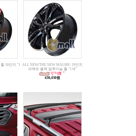
휠 18인치 "1
ALL NEW/THE NEW MALIBU 19인치
퍼팩트 블랙 알루미늄 휠 "1개"
430,430원