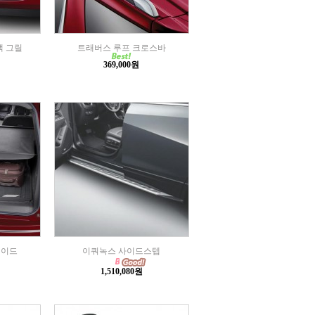
랙 그릴
트래버스 루프 크로스바
369,000원
쉐이드
이쿼녹스 사이드스텝
1,510,080원