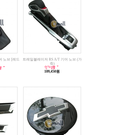
어 노브 [레드
트레일블레이저 RS A/T 기어 노브 (가
죽)
109,450원