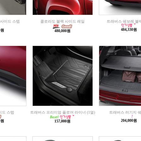
사이드 스텝
콜로라도 블랙 사이드 레일
트래버스 쉐보레 블
484,330원
00원
480,000원
이드 스텝
트래버스 프리미엄 플로어 라이너 (1열)
트래버스 러기지 
204,000원
00원
157,000원