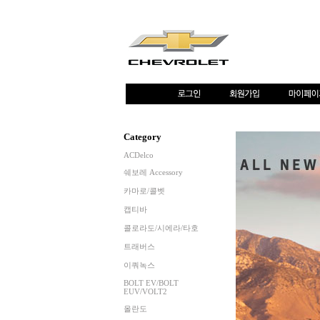
Category
ACDelco
쉐보레 Accessory
카마로/콜벳
캡티바
콜로라도/시에라/타호
트래버스
이쿼녹스
BOLT EV/BOLT
EUV/VOLT2
올란도