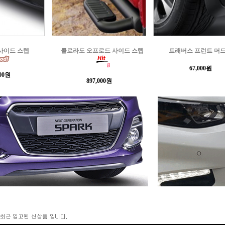
로드 사이드 스텝
트래버스 프런트 머드가드
트래버스 쉐보레 블랙
67,000원
484,330원
000원