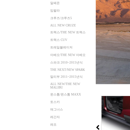
알페온
임팔라
크루즈/크루즈5
ALL NEW CRUZE
트랙스/THE NEW 트랙스
트랙스 CUV
트레일블레이저
아베오/THE NEW 아베오
스파크 2010~2015년식
THE NEXT/NEW SPARK
말리부 2011~2015년식
ALL NEW/THE NEW
MALIBU
윈스톰/윈스톰 MAXX
토스카
매그너스
레간자
레조