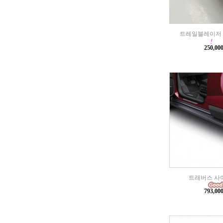
트레일블레이저 
250,0
트래버스 사
793,0